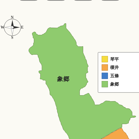
N
W
E
S
琴平
榎井
五條
象郷
象郷