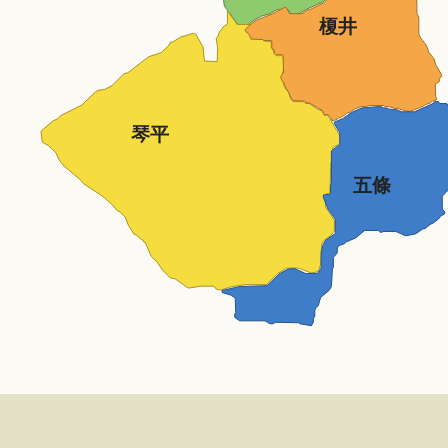
榎井
琴平
五條