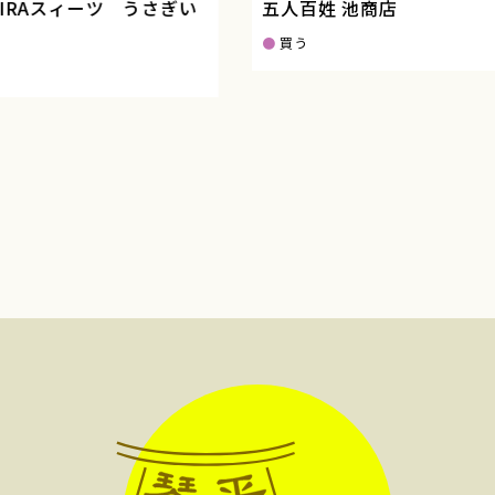
RAスィーツ うさぎい
五人百姓 池商店
買う