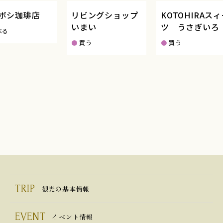
ボシ珈琲店
リビングショップ
KOTOHIRAスィ
いまい
ツ うさぎいろ
る
買う
買う
TRIP
観光の基本情報
EVENT
イベント情報