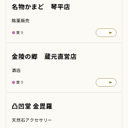
名物かまど 琴平店
銘菓販売
買う
金陵の郷 蔵元直営店
酒店
買う
凸凹堂 金毘羅
天然石アクセサリー