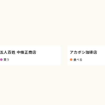
人百姓 中條正商店
アカボシ珈琲店
う
食べる