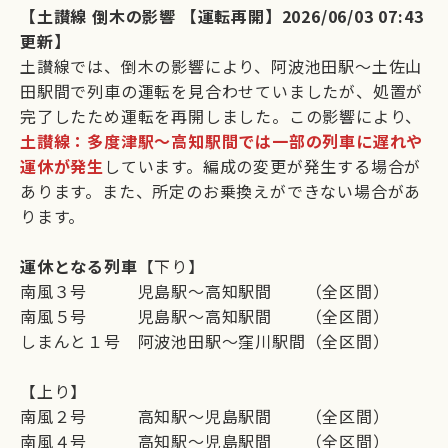
【土讃線 倒木の影響 【運転再開】2026/06/03 07:43
更新】
土讃線では、倒木の影響により、阿波池田駅～土佐山
田駅間で列車の運転を見合わせていましたが、処置が
完了したため運転を再開しました。この影響により、
土讃線：多度津駅～高知駅間では一部の列車に遅れや
運休が発生
しています。編成の変更が発生する場合が
あります。また、所定のお乗換えができない場合があ
ります。
運休となる列車
【下り】
南風３号 児島駅～高知駅間 （全区間）
南風５号 児島駅～高知駅間 （全区間）
しまんと１号 阿波池田駅～窪川駅間（全区間）
【上り】
南風２号 高知駅～児島駅間 （全区間）
南風４号 高知駅～児島駅間 （全区間）