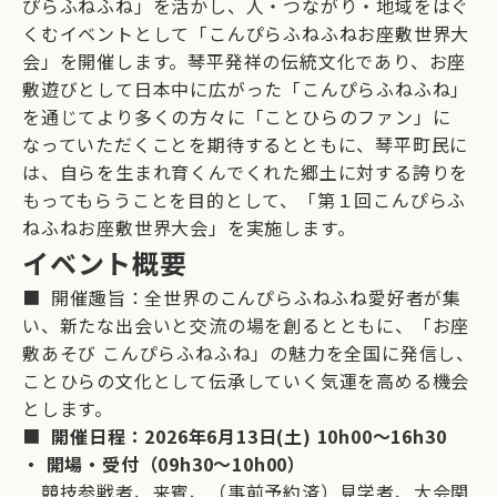
ぴらふねふね」を活かし、人・つながり・地域をはぐ
くむイベントとして「こんぴらふねふねお座敷世界大
会」を開催します。琴平発祥の伝統文化であり、お座
敷遊びとして日本中に広がった「こんぴらふねふね」
を通じてより多くの方々に「ことひらのファン」に
なっていただくことを期待するとともに、琴平町民に
は、自らを生まれ育くんでくれた郷土に対する誇りを
もってもらうことを目的として、「第１回こんぴらふ
ねふねお座敷世界大会」を実施します。
イベント概要
■ 開催趣旨：全世界のこんぴらふねふね愛好者が集
い、新たな出会いと交流の場を創るとともに、「お座
敷あそび こんぴらふねふね」の魅力を全国に発信し、
ことひらの文化として伝承していく気運を高める機会
とします。
■
開催日程：2026年6月13日(土) 10h00～16h30
・ 開場・受付（09h30～10h00）
競技参戦者、来賓、（事前予約済）見学者、大会関