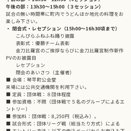
午後の部：13h30～15h00（３セッション）
試合の無い時間帯に町内でうどんほか地元の料理をお
楽しみ下さい。
・ 閉会式・レセプション（15h00～16h30頃まで）
こんぴらふねふね踊り披露
表彰式：優勝チーム表彰
金刀比羅宮のご挨拶ならびに金刀比羅宮制作新作
PVのお披露目
レセプション
閉会のあいさつ（主催者）
■ 会場：琴平町公会堂
来場には公共交通機関を利用下さい。
■ 定員：団体戦：８団体程度
■ 参加資格：不問（団体戦で５名のグループによるエ
ントリー）
■ 参加料：団体戦：8,250円（税込み）。
■ 試合形式：団体リーグ戦（総当たり方式）による
■ エントリー方法：以下の申込ページからお申込み下