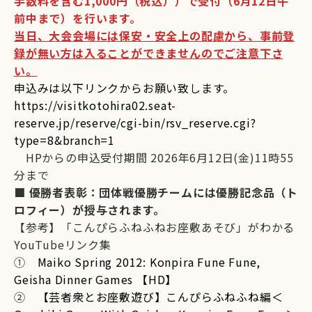
手数料を含む1,000円（税込））で受付（6月12日午
前中まで）を行います。
当日、大会会場には保安・安全上の配慮から、事前登
録が無い方は入ることができませんのでご注意下さ
い。
申込みは以下リンクからお願い致します。
https://visitkotohira02.seat-
reserve.jp/reserve/cgi-bin/rsv_reserve.cgi?
type=8&branch=1
HPからの申込受付期間 2026年6月12日(金)11時55
分まで
■ 優勝者表彰：団体戦優勝チームには優勝記念品（ト
ロフィー）が授与されます。
【参考】「こんぴらふねふねお座敷あそび」がわかる
YouTubeリンク集
➀
Maiko Spring 2012: Konpira Fune Fune,
Geisha Dinner Games 【HD】
②
【芸者衆とお座敷遊び】こんぴらふねふね編＜