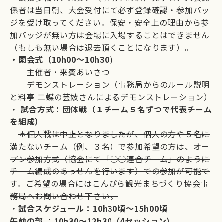
係者は当日朝、大会受付にて必ず登録確認・参加バッ
ジを受け取ってください。保安・安全上の理由から参
加バッジが無い方は会場に入場することはできません
（もしも無い場合は退去頂くことになります）。
・開会式（10h00～10h30)
主催者・来賓あいさつ
デモンストレーション（事務局からのルール説明
と料亭 二蝶の芸妓さんによるデモンストレーション）
・
試合方式：団体戦（１チーム５名ずつで代表チーム
を組成）
＊個人戦は中止となりましたが、個人の方や５名に
満たないチーム（例、３名）で参加希望の方は、オー
プン参加方式（協会にて「○○連合チーム」のように
チーム編成のあっせんを行います）での参加が可能で
す。ご希望の場合にはこんぴら観光まちづくり協会事
務局へお問い合わせ下さい。
・
試合スケジュール：10h30頃～15h00頃
午前の部 ：10h30～12h30（4セッション）