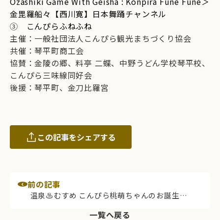
Ozashiki Game With Geisha : Konpira Fune Fune＞
金毘羅船々【西川寛】日本舞踊チャンネル
➂
こんぴらふねふね
主催：一般社団法人こんぴら観光まちづくり協会
共催：琴平町商工会
協賛：金陵の郷、料亭 二蝶、中野うどん学校琴平校、
こんぴら三味線同好会
後援：琴平町、金刀比羅宮
この記事をシェアする
前の記事
温泉♨むすめ こんぴら桃萌ちゃんのお誕生日会開催決定。5月27日（水）はこんぴら表参道のことひらテラスに大集合！（イベント終了）
一覧へ戻る