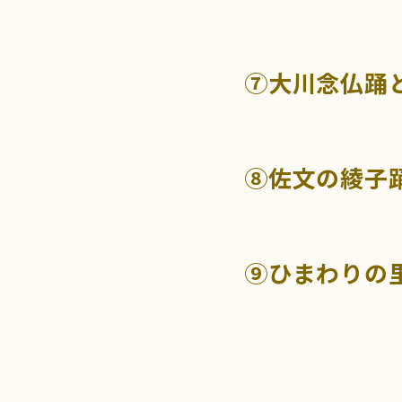
⑦大川念仏踊
⑧佐文の綾子
⑨ひまわりの