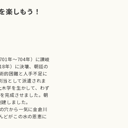
を楽しもう！
1年～704年）に讃岐
18年）に決壊、朝廷の
術的困難と人手不足に
池別当として派遣されま
土木学を生かして、わず
大池を完成させました。朝
創建しました。
の穴から一気に金倉川
んどがこの水の恩恵に