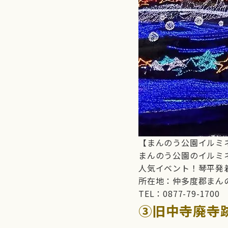
【まんのう公園イルミ
まんのう公園のイルミ
人気イベント！琴平発
所在地：仲多度郡まんのう
TEL：0877-79-1700
➂旧中寺廃寺