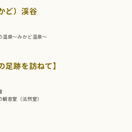
かど）渓谷
の温泉～みかど温泉～
人の足跡を訪ねて】
巌
の観音堂（法然堂）