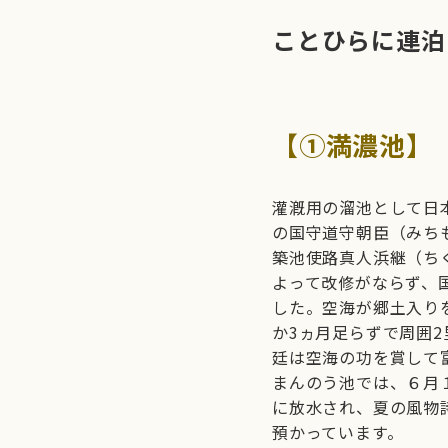
ことひらに連泊
【➀満濃池】
灌漑用の溜池として日本
の国守道守朝臣（みち
築池使路真人浜継（ち
よって改修がならず、
した。空海が郷土入り
か3ヵ月足らずで周囲2
廷は空海の功を賞して
まんのう池では、６月
に放水され、夏の風物
預かっています。