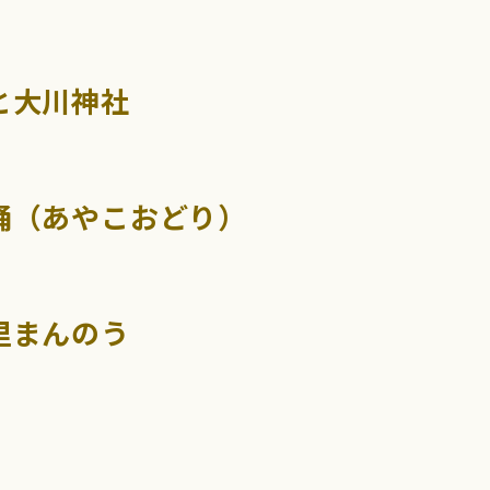
と大川神社
踊（あやこおどり）
里まんのう