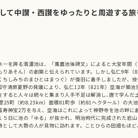
して中讃・西讃をゆったりと周遊する旅
一を誇る満濃池は、「萬農池後碑文」によると大宝年間（70
もりあそん）の創築と伝えられています。しかし弘仁9年（8
くちしみちのまひとはまつぐ）が復旧に着手しましたが、技
国守清原夏野の発議により、弘仁12年（821年）空海が築
をすると人々は続々と集まり人手不足は解消し､唐で学んだ
里25町（約8.25km）面積81町歩（約81ヘクタール）の
富寿神宝2万を与え、空海はこれによって神野寺を池の畔に
１５日に池の「ゆる」が抜かれ、明治時代に完成された岩山
詩として大勢の人が見物に訪れます。ことひらの田畑もほど