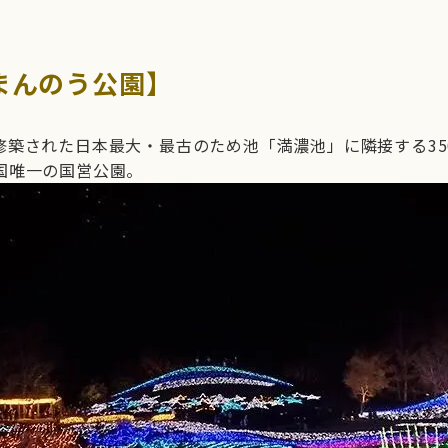
まんのう公園】
修築された日本最大・最古のため池「満濃池」に隣接する35
国唯一の国営公園。