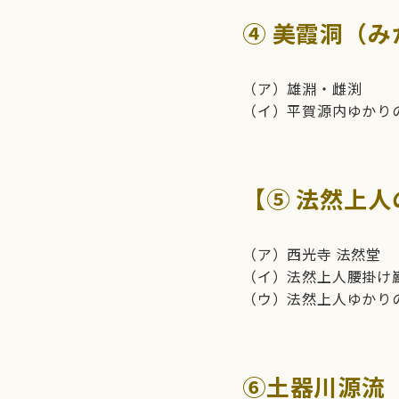
④ 美霞洞（み
（ア）雄淵・雌渕
（イ）平賀源内ゆかり
【
⑤ 法然上
（ア）西光寺 法然堂
（イ）法然上人腰掛け
（ウ）法然上人ゆかり
⑥土器川源流