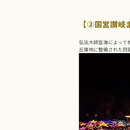
【②国営讃岐
弘法大師空海によって
丘陵地に整備された四