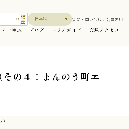
検
質問・問い合わせ
会員専用
索
ツアー申込
ブログ
エリアガイド
交通アクセス
（その４：まんのう町エ
ア）