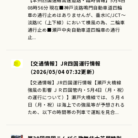
【本州四国連絡高速道路・臨時情報】5月4日
08時56分 現在■神戸淡路鳴門自動車道四輪
車の通行止めはありませんが、垂水IC/JCT～
淡路IC（上下線）において横風の為、二輪車
通行止め■瀬戸中央自動車道四輪車の通行
止...
【交通情報】JR四国運行情報
（2026/05/04 07:32更新）
【交通情報】JR四国運行情報【瀬戸大橋線
強風の影響 ＪＲ四国管内・5月4日（月・祝）
の運行について）】瀬戸大橋線では、５月４
日（月・祝）は海上での強風等が予想される
ため、以下の時間帯の列車で運転を見合...